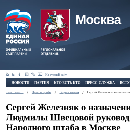
Москва
На старый сайт
НОВОСТИ
ПАРТИЯ
КТО ЕСТЬ КТО
ПРЕСС-СЛУЖБА
ВСТУ
moscow.er.ru
Пресс-служба
Видеогалереи
Сергей Железняк о назначени
Сергей Железняк о назначен
Людмилы Швецовой руковод
Народного штаба в Москве